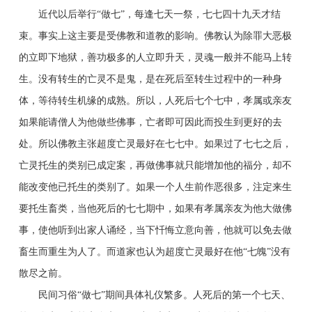
近代以后举行“做七”，每逢七天一祭，七七四十九天才结
束。事实上这主要是受佛教和道教的影响。佛教认为除罪大恶极
的立即下地狱，善功极多的人立即升天，灵魂一般并不能马上转
生。没有转生的亡灵不是鬼，是在死后至转生过程中的一种身
体，等待转生机缘的成熟。所以，人死后七个七中，孝属或亲友
如果能请僧人为他做些佛事，亡者即可因此而投生到更好的去
处。所以佛教主张超度亡灵最好在七七中。如果过了七七之后，
亡灵托生的类别已成定案，再做佛事就只能增加他的福分，却不
能改变他已托生的类别了。如果一个人生前作恶很多，注定来生
要托生畜类，当他死后的七七期中，如果有孝属亲友为他大做佛
事，使他听到出家人诵经，当下忏悔立意向善，他就可以免去做
畜生而重生为人了。而道家也认为超度亡灵最好在他“七魄”没有
散尽之前。
民间习俗“做七”期间具体礼仪繁多。人死后的第一个七天、