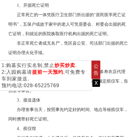
1、开据死亡证明
正常死亡的一体凭医疗卫生部门所出据的“居民医学死亡证
明书”，五保户或故于家中的老人可凭居委会、村委会出据的死
亡证明，到就近的医院换取医疗机构出据的死亡证明。
非正常死亡者或无名尸，凭区县公安、司法部门出据的死亡
证明办理火化手续。
2、
联系丧事业务
1:购墓实行实名制,禁止
炒买炒卖
.
公
家属去人或打电话与殡仪服务中心联系(有很多寿衣店代理
2:入园购墓请
提前一天预约
,可免费专
告
车到家接送.
x
此项业务），确定办丧事的时间，选定殡仪馆，预定殡仪车，告
预约电话:
028-65225769
别室等事宜。
3、
接送遗体
办理丧事当天，按照事先约定好的时间、地点等候殡仪车，
同时携带好死亡证明。
4、
殡仪馆