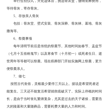
举行告别仪式，火化遗体后，挑选骨灰盒，缴纳丧葬费用，
等待骨灰，寄存骨灰。
5、
存放亲人骨灰
包括：骨灰堂、壁式安装、骨灰深葬、骨灰林、墓地、骨灰
撒海等。
6、
祭奠事项
每年清明节前后是传统的祭奠节。其他时间如春节、盂盆节
（七月十五俗称鬼节）以及寒食节（十月初一）或死者生日、逝
世周年等等都可以祭奠。现在殡葬部门开始实施网上祭奠，更方
便祭奠亲人。
7、
做七
按照古代丧俗，灵柩最少要停三天以上。据说是希望死者还
能复生。三天还不能复活希望就彻底破灭了。实际上停柩的时间
长，是由于当时丧礼繁缛复杂，尤其是过去的天子诸侯，需要浩
大的陵墓和大量随葬品，需要耗费大量的人力和时间。